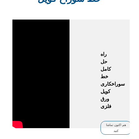
راه
حل
کامل
خط
سوراخکاری
کویل
ورق
فلزی
هم اکنون تماشا
کنید