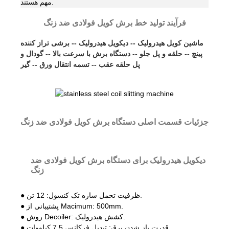
مهم هستند.
فرآیند تولید خط برش کویل فولادی ضد زنگ
ماشین کویل هیدرولیک -- دیکویل هیدرولیک -- برشی تراز کننده
پینچ -- حلقه و پل جلو -- دستگاه برش با سرعت بالا -- گودال و
پل حلقه عقب -- تسمه انتقال ورق -- گیر
جزئیات قسمت اصلی دستگاه برش کویل فولادی ضد زنگ
دیکویل هیدرولیک برای دستگاه برش کویل فولادی ضد
زنگ
● ظرفیت تحمل سازه تک کنسول: 12 تن.
● پشتیبانی از Macimum: 500mm.
● روش Decoiler: کشش هیدرولیک.
● قدرت باز شدن برق: تبدیل فرکانس 7.5 کیلووات.