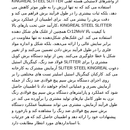
KINGREAL STEEL SLITTER از واشرهای لاستیکی هسته آهنی
استفاده می کند که نه تنها لرزش را به طور موثر کاهش می
دهد، بلکه ثبات بیشتری را در طول فرآیند برش فراهم می کند و
دقت برش را بیشتر می کند. برای اطمینان از عملکرد برش
کارآمد حتی تحت بارهای بالا، KINGREAL STEEL SLITTER
همچنین از غلتک های شکل دهنده Cr12MoV با کیفیت بالا
استفاده می کند. این غلتک‌های شکل‌دهنده نه تنها مقاومت در
برابر سایش عالی را ارائه می‌دهند، بلکه شکل و اندازه مواد
فلزی را در طول فرآیند برش دادن تضمین می‌کنند و از تغییر
شکل یا خطا جلوگیری می‌کنند. پس از تولید دستگاه برش کویل
فولاد ضد زنگ، کینگریال استیل SLITTER مشتری را برای
آزمایش مشترک به کارخانه SLITER STEEL KINGREAL دعوت
می کند. کارکنان کینگریال استیل اسلیتر تست های مختلفی را بر
روی اجزای دستگاه برش سیم پیچ فولادی ضد زنگ از جمله
آزمایش بصری و عملیاتی انجام خواهند داد تا اطمینان حاصل
شود که عملکرد و پارامترهای دستگاه برش سیم پیچ فولادی زنگ
نزن به طور کامل نیازهای تولید مشتری را برآورده می کند. در
طول فرآیند آزمایش، مشتری می تواند مستقیماً عملکرد دستگاه
برش سیم پیچ فولادی ضد زنگ را مشاهده کند و بازخورد و
پیشنهادات خود را ارائه دهد و اطمینان حاصل کند که هر جزئیات
با استانداردهای مورد انتظار مطابقت دارد.