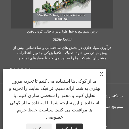
برش سیم پیچ به خط طولی برای خالی کردن دقیق
2025/12/09
 یک
فرآوری مواد فلزی در بخش های ساختمانی و ساختمانی بیش از
 می
پیش حیاتی می شود. تحولات تکنولوژیکی و تغییر انتظارات
ی
مشتریان، شرکت ها را مجبور می کند تا معیارهای تولید و
ده
تقاضاهای کیفیت بیشتری را برآورده کنند. تکنیک‌های مرسوم
ت،
پردازش دستی دیگر برای برآوردن نیازهای صنعت معاصر، به‌ویژه
ا
در جستجوی دقت و کارایی زیاد، کافی نیستند. بنابراین، سیم پیچ
X
ر
برش به طول خط به عنوان یک تجهیزات پردازش سیم پیچ پدید
ما از کوکی ها استفاده می کنیم تا تجربه مرور
آمده است.
بهتری به شما ارائه دهیم، ترافیک سایت را تجزیه و
تحلیل کنیم و محتوا را شخصی سازی کنیم. با
حق چاپ © GUANGZHOU KINGREAL MACHINERY CO., LTD. - دستگاه برش
استفاده از این سایت، شما با استفاده ما از کوکی
سیم پیچ، دستگاه برش سیم پیچ به طول، برش فلز به خط طول - کلیه حقوق محفوظ
ها موافقت می کنید.
سیاست حفظ حریم
خصوصی
است
Privacy Policy
XML
RSS
Sitemap
پیوندها
قبول کنید
رد کردن