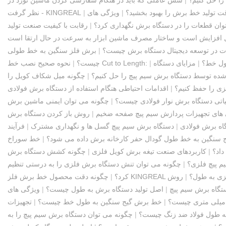
ت تولید خط برش را بهبود بخشید؟
|
|
نظر گرفت - KINGREAL
وان قطعات را در دستگاه برش نگهداری کرد؟
|
رقابت با کیفیت صنعت تولید
ات در توسعه دیجیتال دستگاه برش چیست؟
|
برش فلز سنگین به خط طولی
ول خط؟
|
مزایای دستگاه
|
نحوه صحیح نصب خط Cut to Length:
چیست؟
|
شده توسط دستگاه برش سیم پیچ را حل کنیم؟
|
چگونه میل شکاف کویل را
ی را حفظ کنیم؟
|
اقدامات احتیاطی هنگام استفاده از دستگاه برش فولادی
یاتی دستگاه برش نوار فولادی چیست؟
|
های تجهیزات پردازش سیم پیچ صفحه ضخیم
|
روش باز کردن دستگاه برش
اه برش فولادی
|
دستگاه برش سیم پیچ گسل ها و نگهداری مشترک
|
فرآیند
ج سنگین به خط طول گودال حفر کارخانه برش داده می شود؟
|
خط سوراخ
داد؟
|
کاربردهای صنعت تیغه برش کویل فلزی
|
چگونه کشش دستگاه برش
 پیچ فلزی؟
|
چگونه می توان تنش دستگاه برش فلزی را به درستی تنظیم
زی به طول؟
|
روش
کرد؟
|
ستگاه برش سیم پیچ
|
اصل تولید دستگاه برش به طول چیست؟
|
ویژگی های
|
خط برش گیج سنگین به طول خط چیست؟
|
 طول فولاد ضد زنگ چیست؟
|
چگونه می توان دستگاه برش سیم پیچ را به