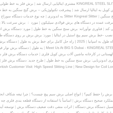
طیلات از KINGREAL STEEL SLITTER
مشتری ایتالیایی ارسال شد
|
برش فلز به خط طولی 
کویل به ایتالیا ارسال شد
|
پیشرفت تکنولوژیکی -- برش گیج سنگین به خط 
ج سنگین
|
سرویس بازدید از کارخانه آفلاین Slitter Kingreal Slitter
به اندونزی
|
چه نوع خدمات دستگاه سوراخ ش
رفت عمده در دستگاه های برش فولادی سیلیکون
|
مورد ： برش سرعت بالا ب
 کند
|
فناوری نوآورانه: برش سنج سنگین به خط طول
|
مورد: دستگاه برش ات
ب -خط برش سیم پیچ استیل در ایتالیا
|
مورد: برش برش بر روی دستگاه ط
 طول به اسپانیا
|
2025 | راه حل کامل برای خط برش به طول
|
دستگاه برش 
Meet Us At BIG 5 Dubai - KINGREAL ST
|
به طول
|
دستگاه برش نوار فو
هستانی در کارخانه ماشین آلات برش کویل فلزی
|
خدمات دستگاه برش فلز 
تری اندونزیایی: برش سنج سنگین به خط طول
|
طرح جدید: دستگاه برش فلز
|
rkish Customer Visit: High Speed Slitting Line
|
New Design for Coil Lon
برش را حفظ کنیم؟
|
انواع اصلی برش سیم پیچ چیست؟
|
چرا تیغه شکاف انح
عملکرد صحیح دستگاه برش
|
اساساً با استفاده از دستگاه قطعه بندی فلزی چه
سیل دستگاه برش دستگاه
|
اثرات منفی دقت ضعیف دستگاه برش
|
توسعه آین
احل کار استاندارد دستگاه برش چیست؟
|
چگونه مشکل گرمای دستگاه برش ر