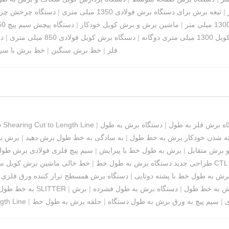
|
تیغه برش برای دستگاه برش فولادی 1350 میلی متری
|
دستگاه چرخش چرخ 
|
ماشین برش و برش کویل خودکار
|
دستگاه پیچش سیم پیچ 1650 میلی متری
ری دوگانه
|
دستگاه برش کویل فولادی 850 میلی متری
|
دس
فلز
|
خط برش سنگین
|
خط برش با سرع
ه برش فلز به طول
|
دستگاه برش به طول
|
 Shearing Cut to Length Line
ته شدن خودکار برش به خط طول
|
به سادگی به خط طول برش دهید
|
برش با
 برش متقابل
|
برش به طول خط با پیرایش
|
سیم پیچ فلزی فولادی برش طو
طراحی جدید دستگاه برش به طول خط
|
خط خالی ماشین برش کویل س
رش به طول خط با پشته دوتایی
|
دستگاه برش همسطح تراز کننده ورق فلزی خودک
ش به خط طول
|
دستگاه برش به طول فشرده
|
برش
|
برش کویل CR به خط طول - کینگریال SLITTER
ی
|
سیم پیچ به ورق برش به طول دستگاه
|
حلقه برش به طول خط
|
شروع  Line