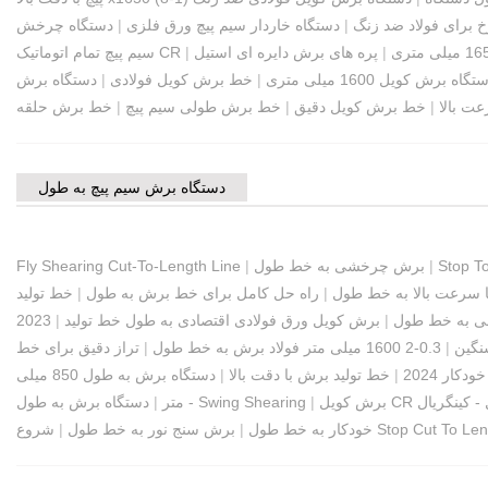
برای فولاد ضد زنگ
|
دستگاه خاردار سیم پیچ ورق فلزی
|
دستگاه چرخش
|
پره های برش دایره ای استیل
|
سیم پیچ تمام اتوماتیک CR
تگاه برش کویل 1600 میلی متری
|
خط برش کویل فولادی
|
دستگاه برش
ت بالا
|
خط برش کویل دقیق
|
خط برش طولی سیم پیچ
|
خط برش حلقه
دستگاه برش سیم پیچ به طول
Stop To
|
برش چرخشی به خط طول
|
Fly Shearing Cut-To-Length Line
 سرعت بالا به خط طول
|
راه حل کامل برای خط برش به طول
|
خط تولید
لی به خط طول
|
برش کویل ورق فولادی اقتصادی به طول خط تولید
|
2023
نگین
|
0.3-2 1600 میلی متر فولاد برش به خط طول
|
ار 2024
|
خط تولید برش با دقت بالا
|
دستگاه برش به طول 850 میلی
|
دستگاه برش به طول - Swing Shearing
متر
|
Stop Cut To Length
خودکار به خط طول
|
برش سنج نور به خط طول
|