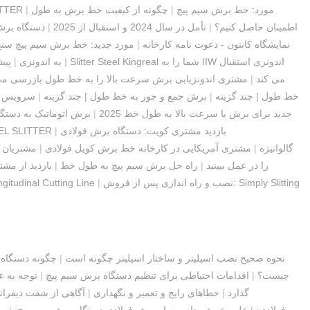
مورد: خط برش سیم پیچ
|
چگونه از کیفیت خط برش به طول
|
تبریک تع
اطمینان حاصل کنیم؟
|
تأمل در سال 2024 و استقبال از 2025
|
دستگاه برش 
نمایشگاه کانتون - دعوت نامه کارخانه
|
مورد جدید: خط برش سیم پیچ سن
Slitter Steel Kingreal شما را به IIW اندونزی استقبال
|
به اندونزی
|
پیش
می کند
|
مشتری اندونزیایی برش سرعت بالا را به خط طول بازرسی می
خط طول | چند گزینه
|
برش جمع و جور به خط طول | چند گزینه
|
سرویس نص
جدید برای برش با سرعت بالا به طول خط 2025
|
برش اتوماتیک به دستگاه
بازدید مشتری کویت: دستگاه برش فولادی
|
EEL SLITTER
گالوانیزه
|
مشتری آمریکایی در کارخانه خط برش کویل فولادی
|
مشتریان ل
KINGREAL STEEL SLITTER را در عمل ببینید
|
راه حل برش سیم پیچ به طول خط
|
بازدید از مش
نصب و راه اندازی پس از فروش: Simply Slitting
|
gitudinal Cutting Line
نحوه صحیح نصب اسپلیتر و ساختار اسپلیتر چگونه است
|
چگونه دستگاه 
چیست؟
|
اقدامات احتیاطی برای تنظیم دستگاه برش سیم پیچ
|
توجه به 
گذارد
|
خطاهای رایج و تعمیر و نگهداری
|
آگاهی از شفت دیفران
فولادی:
|
علت خمش جانبی نوار برش فولادی دستگاه برش سیم پیچ:
|
مر