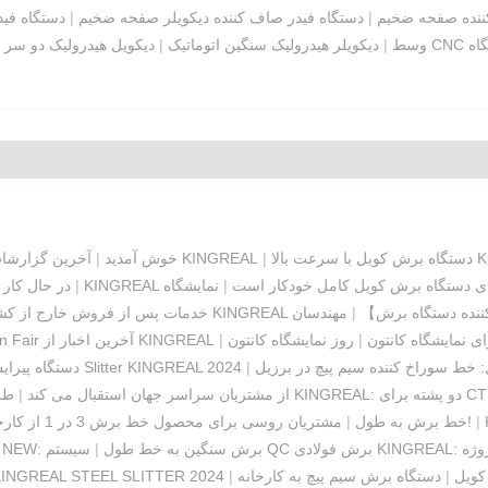
ننده صفحه ضخیم
|
دستگاه فیدر صاف کننده دیکویلر صفحه ضخیم
|
دستگاه فی
گاه
وسط
|
دیکویلر هیدرولیک سنگین اتوماتیک
|
دیکویل هیدرولیک دو سر ب
|
آخرین گزارشات دستگاه کویل برش KINGREAL
به نمایشگاه ماشین آلات نمایشگاه کانتون KINGREAL خوش آمدید
|
حی برای دستگاه برش کویل کامل خودکار است
|
نمایشگاه KINGREAL روسیه: خطوط برش و برش به
|
خط برش کویل فولادی KINGREAL د
کننده دستگاه برش】
|
مهندسان
KINGREAL خدمات پس از فروش خارج از 
ی نمایشگاه کانتون
|
|
Canton Fair آخرین اخبار از KINGREAL
 خط سوراخ کننده سیم پیچ در برزیل
|
2024: KINGREAL کیفیت ماشین و خدمات
طراحی جدید خط KINGREAL CTL: دستگاه 
د KINGREAL: دو پشته برای CTL
SLITTING فولاد KINGREAL از مشتریان سراسر جهان استقبال می کند
|
|
مشتاقانه منتظر دیدار شما در نمایشگاه کانتون هستم!
خط برش به طول
|
مشتریان روسی برای محصول خط برش 3 در 1 از کارخانه ما بازدید می کنند
وژه
KINGREAL NEW: برش سنگین به خط طول
|
کویل
|
دستگاه برش سیم پیچ به کارخانه
|
دعوت نامه نمایشگاه NGREAL STEEL SLITTER 2024