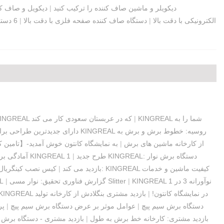
دیکویلر و ماشین صاف کننده را ترکیب کنید
|
دیکویل و صاف ک
تغذیه کننده غلتکی CNC الکترونیکی با دقت بالا
|
دستگاه صاف کننده صفحه فلزی با دقت بالا
|
6 دست
KINGREAL شما را به
|
دستگاه برش کویل با سرعت بالا KINGREAL که در عربستان سعودی کار می کند
KINGREAL دارای جدیدترین طرا
بازدید مشتری هندی KINGREAL از کارخانه ماشین های برش
|
به نمایشگاه کانتون خوش آمدید-【تامین 
طرح جدید KINGREAL: دستگاه برش نوار
|
روز نمایشگاه کانتون KINGREAL 1
آمادگی برا
مشتری بنگلادش از کارخانه Slitter KINGREAL بازدید می کند
|
کیس نصب کینگریال:
KINGREAL نوآورانه 3 در 1
|
گزارش فناوری تحقیق: نوار مسی Slitter
|
طراحی جدی
KINGREAL در نمایشگاه کانتون!
|
بازدید مشتری بنگلادش از کارخانه تولید
سیستم QC برش فولادی KINGREAL: دستگاه برش سیم پیچ
|
عوامل موثر بر عرض دستگاه برش سیم پیچ
|
پر
بازدید مشتری: کارخانه خط برش به طول
|
بازدید مشتری - دستگاه برش 