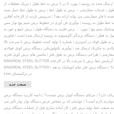
ارسال شده به روسیه
|
مورد: 3 در 1 برش به خط طول
|
طول
|
خدمات سفارشی -- برش به طول خط
|
برش به طول خط حمل شده
ده با فلز سفارشی می تواند ارائه دهد؟
|
ه خط طول به روسیه
|
نوآوری فن آوری در خطوط برش سیم پیچ نوار مس
وماتیک سیم پیچ
|
مورد ： برش فلزی به دستگاه طول
|
برش جمع و جور به
ول به قطر
|
دستگاه بریدگی آلومینیوم به روسیه ارسال شده است
|
فناوری
به طول فولاد در اندونزی
|
شماره 1 تولید کننده خطوط برش با سرعت بالا
لادی به مکزیک ارسال شد
|
نوآوری تکنولوژیکی: دستگاه برش کویل فولادی
سفارشی
|
طراحی دستگاه برش به طول فلز
|
ماشین های برش کویل فلزی
آزمایش خط برش با سرعت بالا در کارخانه
Tu
|
دستگاه برش فلز تمام اتوماتیک به هند
|
KINGREAL STEEL SLITTER
Line در ترکمنستان
صنعت جدید
راف دارد؟
|
مزایای دستگاه کویل برش چیست؟
|
دامنه کاربرد دستگاه برش
 مواردی لازم است؟
|
عواملی که بر مقیاس عرض دستگاه نوار نوار تأثیر می
ده صنعت خط تولید برش فلز
|
کار آماده سازی قبل از عملیات دستگاه برش
ا حل کنیم؟
|
شش عاملی که باید در هنگام سفارشی کردن ماشین نورد در