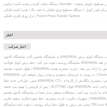
در تسطیح دکویلر صفحه
|
دستگاه صاف کننده و تغذیه کننده ترکیبی Decoiler
رای فیدر کویل
|
دستگاه تسطیح ورق غلتکی با دقت بالا
|
Punch Press Feeder System
|
تراز ورق فلزی غلتکی
اخبار
اخبار شرکت
ر حال کار در هند
نمایشگاه روسیه دعوت می کند
|
کشور را ارائه می دهد
|
|
طول محبوب هستند
|
KINGREAL به زودی به عربستان سعودی و یونان پرواز خواهند کرد
پیرایش
|
مس
|
|
پس از فروش را بهبود می بخشد
|
|
تجهیزات فلزی
|
بازدید مشتری: خط سوراخکاری سقف فلزی
KI
جدید 700 میلی متر برش به طول خط برای روسیه
|