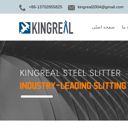
+86-13702855825
kingreal2004@gmail.com
 ما
صفحه اصلی