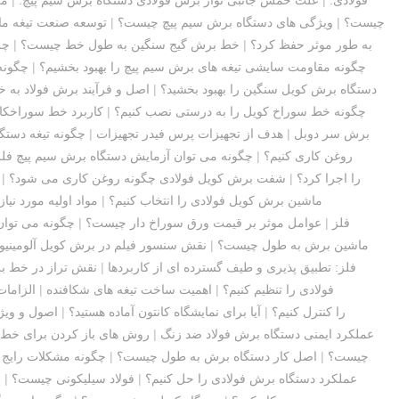
ویژگی های Decoiler چیست؟
|
ویژگی های دستگاه برش سیم پیچ چیست؟
|
توسعه صنعت تیغه م
به طور موثر حفظ کرد؟
|
خط برش گیج سنگین به طول خط چیست؟
|
چر
چگونه مقاومت سایشی تیغه های برش سیم پیچ را بهبود بخشیم؟
|
چگونه
دستگاه برش کویل سنگین را بهبود بخشید؟
|
اصل و فرآیند برش فولاد به
چگونه خط سوراخ کویل را به درستی نصب کنیم؟
|
کاربرد خط سوراخکا
برش سر دوبل
|
هدف از تجهیزات پرس فیدر تجهیزات
|
چگونه تیغه دستگ
روغن کاری کنیم؟
|
چگونه می توان آزمایش دستگاه برش سیم پیچ فلزی
چگونه می توان ایمنی ماشین برش SS را اجرا کرد؟
|
شفت برش کویل فولادی چگونه روغن کاری می شود؟
|
ماشین برش کویل فولادی را انتخاب کنیم؟
|
مواد اولیه مورد نی
فلز
|
عوامل موثر بر قیمت ورق سوراخ دار چیست؟
|
چگونه می توان
ماشین برش به طول چیست؟
|
نقش سنسور فیلم در برش کویل آلومینی
فلز: تطبیق پذیری و طیف گسترده ای از کاربردها
|
نقش تراز در خط 
فولادی را تنظیم کنیم؟
|
اهمیت ساخت تیغه های شکافنده
|
الزاما
چگونه دقت محصول خط برش فلز KINGREAL را کنترل کنیم؟
|
آیا برای نمایشگاه کانتون آماده هستید؟
|
اصول و ویژ
عملکرد ایمنی دستگاه برش فولاد ضد زنگ
|
روش های باز کردن برای خط
تجهیزات CTL چیست؟
|
اصل کار دستگاه برش به طول چیست؟
|
چگونه مشکلات رایج
عملکرد دستگاه برش فولادی را حل کنیم؟
|
فولاد سیلیکونی چیست؟
|
م