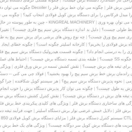
اشین برش فلز
|
چگونه می توان خط برش فلز را
چگونه می توان دق
ا مبدل فرکانس را برای دستگاه برش کویل فولادی انتخاب کنید؟
|
چگونه می ت
 می توان بهره وری
|
چین به طور پیوسته در حال افزایش است و ساختار مصرف ماشین ابزار به سرعت در حال ارتقا است - KINGREAL MACHINERY
 خط طولی چیست؟
|
دلیل بد اندازه دستگاه برش سیم پیچ فلزی چیست؟
|
تغییر
ری سیم پیچ ورق چیست؟
|
چه نوع روش های برشی برای برش سیم پیچ به ط
اه برش فولادی را بخریم؟
|
کارخانه اسلیتر چگونه است؟
|
چگونه خطای ایجاد 
 را به درستی انجام داد؟
|
چگونه قسمت هیدرولیک دستگاه برش سیم پیچ فلز
چگونه
چیست؟
|
طبقه بندی تسمه دستگاه برش چیست؟
|
احتیاط های عمل
از برای تیغه های برش چیست؟
|
نقش کشش تسمه در برش ورق فلزی
|
ویژگی 
 راندمان برش خط برش سیم پیچ را بهبود بخشید؟
|
فولاد چی می کنی -- دستگ
ومی
|
نحوه پذیرش دستگاه برش سیم پیچ؟
|
هر سیستم کویل شکافنده
|
چرا گی
برش به طول چیست؟
|
چگونه می توان کار پذیرش دستگاه برش را خوب انجام 
ت تیغه های برش در دستگاه برش چیست؟
|
نقش کنترل کشش دستگاه برش سیم
گی های ساختاری دستگاه برش فلز
|
ویژگی های کلیدی پیکربندی خط برش فل
 برش فلز
|
دلایل خمش عرضی نوار برش دستگاه اسلیتر
|
جهت فرآیند تیغه د
سیستم کنترل دستگاه برش فلز
|
مزایای دستگاه برش کویل فولادی 850 میلی متری چیست؟
زیت های دستگاه برش کویل سر دوگانه چیست؟
|
ویژگی های یک خط برش به