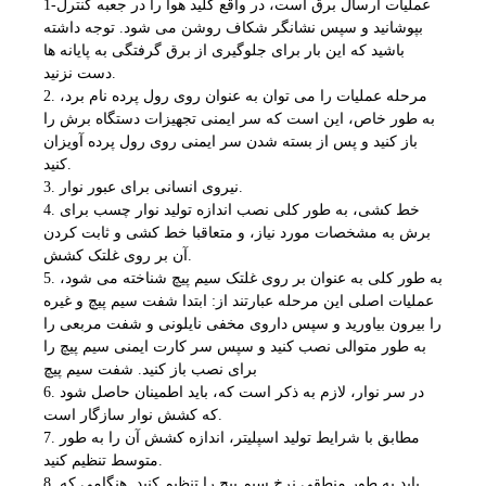
1-عملیات ارسال برق است، در واقع کلید هوا را در جعبه کنترل
بپوشانید و سپس نشانگر شکاف روشن می شود. توجه داشته
باشید که این بار برای جلوگیری از برق گرفتگی به پایانه ها
دست نزنید.
2. مرحله عملیات را می توان به عنوان روی رول پرده نام برد،
به طور خاص، این است که سر ایمنی تجهیزات دستگاه برش را
باز کنید و پس از بسته شدن سر ایمنی روی رول پرده آویزان
کنید.
3. نیروی انسانی برای عبور نوار.
4. خط کشی، به طور کلی نصب اندازه تولید نوار چسب برای
برش به مشخصات مورد نیاز، و متعاقبا خط کشی و ثابت کردن
آن بر روی غلتک کشش.
5. به طور کلی به عنوان بر روی غلتک سیم پیچ شناخته می شود،
عملیات اصلی این مرحله عبارتند از: ابتدا شفت سیم پیچ و غیره
را بیرون بیاورید و سپس داروی مخفی نایلونی و شفت مربعی را
به طور متوالی نصب کنید و سپس سر کارت ایمنی سیم پیچ را
برای نصب باز کنید. شفت سیم پیچ
6. در سر نوار، لازم به ذکر است که، باید اطمینان حاصل شود
که کشش نوار سازگار است.
7. مطابق با شرایط تولید اسپلیتر، اندازه کشش آن را به طور
متوسط ​​تنظیم کنید.
8. باید به طور منطقی نرخ سیم پیچ را تنظیم کنید. هنگامی که