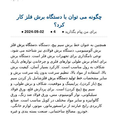
چگونه می توان با دستگاه برش فلز کار
کرد؟
برای من پیام بگذارید
●
4
●
2024-09-02
●
، همچنین به عنوان خط برش سیم پیچ، دستگاه
دستگاه برش فلز
برش آلومینیومی، دستگاه برش فولادی نیز شناخته می شود،
نوعی نامگذاری برای تجهیزات برش فلز است. دستگاه برش
برای انجام برش طولی نوارهای فلزی و چرخاندن نوارهای باریک
شکاف به رول مناسب است. کارکرد بسیار آسان، کیفیت برش
بالا، استفاده از مواد بالا، تنظیم سرعت بدون پله سرعت برش و
سایر مشخصات.
خط تولید دستگاه برش فلز
شامل باز کردن سیم
پیچ (باز کردن)، پرایمینگ و موقعیت، شکاف و برش طولی، و
سیم پیچ (پیچ کردن) است. برای پردازش قلع، ورق فولاد
سیلیکونی، نوار آلومینیوم، مس، ورق فولاد ضد زنگ، ورق
گالوانیزه و سایر مواد مختلف در کویل مناسب است. صنایع
کاربردی رایج عبارتند از ترانسفورماتور، موتور، لوازم خانگی،
خودرو، مصالح ساختمانی، صنعت بسته بندی و غیره.