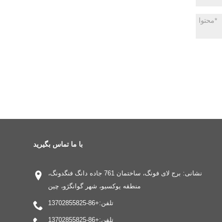
با ما تماس بگیرید
نشانی: برج لای فونگ، ساختمان 761 جاده دانگ فنگدونگ،
منطقه یوکسیو، شهر گوانگژو، چین
تلفن:
+86-13702855825
تلفن:
+86-13702855825