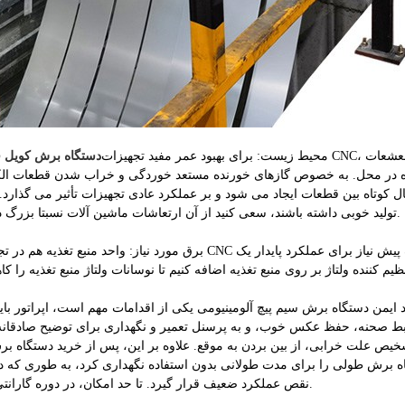
محیط زیست: برای بهبود عمر مفید تجهیزات CNC، الزامات کلی برای جلوگیری از نور مستقیم خورشید و سایر تشعشعات
دستگاه برش کویل ف
نده در محل. به خصوص گازهای خورنده مستعد خوردگی و خراب شدن قطعات الک
ه بین قطعات ایجاد می شود و بر عملکرد عادی تجهیزات تأثیر می گذارد. تجهیزات CNC دقیق 
تولید خوبی داشته باشند، سعی کنید از آن ارتعاشات ماشین آلات نسبتا بزرگ دور بمانید.
ضبط صحنه، حفظ عکس خوب، و به پرسنل تعمیر و نگهداری برای توضیح صادقان
شخیص علت خرابی، از بین بردن به موقع. علاوه بر این، پس از خرید دستگاه 
تگاه برش طولی را برای مدت طولانی بدون استفاده نگهداری کرد، به طوری که
نقص عملکرد ضعیف قرار گیرد. تا حد امکان، در دوره گارانتی رد شود.