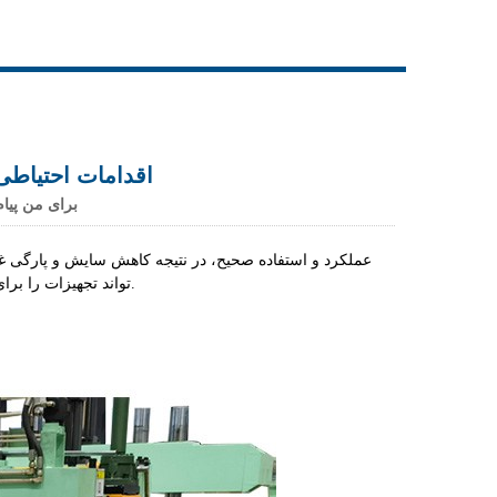
Live
اقدامات احتیاطی
برای من پیام
عملکرد و استفاده صحیح، در نتیجه کاهش سایش و پارگی غی
تواند تجهیزات را برای حفظ وضعیت کار خوب، به تاخیر انداختن روند زوال، در نتیجه اطمینان از عملکرد ایمن.