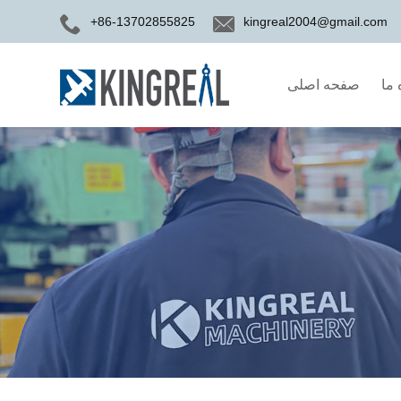
+86-13702855825
kingreal2004@gmail.com
 ما
صفحه اصلی