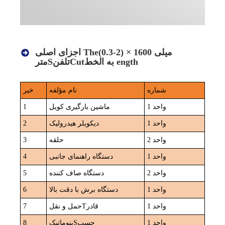
(0.3-2) × 1600 میلی
اجزای اصلی The
خط ength
به ال
ut
C
تلفن
S
متر
شماره
نام مؤلفه
خیر
1 واحد
ماشین بارگیری کویل
1
1 واحد
دیکویلر هیدرولیک
2
2 واحد
حلقه
3
1 واحد
دستگاه راهنمای جانبی
4
2 واحد
دستگاه صاف کننده
5
1 واحد
دستگاه برش با دقت بالا
6
1 واحد
قادر
T
حمل و نقل
7
1 واحد
چسب
S
پنوماتیک
8