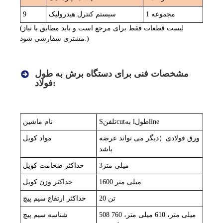
1 مجموعه
سیستم کنترل هیدرولیک
9
(لیست قطعات فقط برای مرجع است و باید مطابق با نیاز
مشتری سفارشی شود.)
مشخصات فنی برای دستگاه برش به طول
فولاد:
ine
l
طول
به l
ut
c
تلفن
S
نام ماشین
ورق فولادی
（
دیگر می تواند عرضه
مواد کویل
باشد
میلی متر
3
حداکثر ضخامت کویل
600 میلی متر
1
حداکثر وزن کویل
0 تن
2
حداکثر ارتفاع سیم پیچ
508 میلی متر، 610 میلی متر، 760
شناسه سیم پیچ