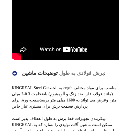
توضیحات ماشین:
برش فولادی به طول
مناسب برای مواد مختلف
خط ength
به ال
ut
KINGREAL Steel C
(مانند فولاد، فلز، ضد زنگ و آلومینیوم) با
ضخامت 0.3-2 میلی
متر
، و
عرض می تواند به 1600 میلی متر برسد
صفحه ورق برای
پردازش قسمت برش برای مشتری
’
نیاز خاص
پیکربندی تجهیزات خط برش به طول انعطاف پذیر است.
KINGREAL ممکن است ماشین آلات تولیدی را بسازد که به
طور خاص برای نیازهای شما طراحی شده باشد. برای برآوردن