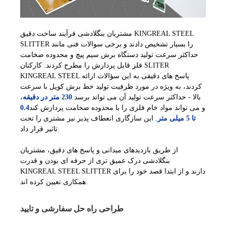
مشتریان بنگلادشی فرآیند ساخت دقیق KINGREAL STEEL
SLITTER را بسیار تشخیص دادند و برخی سوالات فنی مانند
حداکثر سرعت تولید دستگاه برش سیم پیچ و محدوده ضخامت
فلز قابل پردازش را مطرح کردند. کارکنان SLITER
KINGREAL STEEL پاسخ های دقیقی به این سؤالات ارائه
کردند، به ویژه در مورد ظرفیت تولید خط برش کویل با سرعت
بالا - حداکثر سرعت تولید آن می تواند برسد.
230 متر در دقیقه
،
و می تواند مواد خام فلزی را با محدوده ضخامت پردازش کند
0.4
تا 5 میلی متر
. این سازگاری انعطاف پذیر نیز مشتری را تحت
تاثیر قرار داد.
از طریق بازدیدهای میدانی و پاسخ های دقیق، مشتریان
بنگلادشی درک عمیق تری از حرفه ای بودن و قدرت
KINGREAL STEEL SLITTER دارند و از ابتدا قصد خود را برای
همکاری تعیین کرده اند.
طراحی راه حل سفارشی و تایید