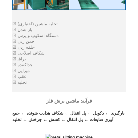
☑ تخلیه ماشین (اختیاری)
☑ باز شدن
☑ دستگاه اسکوپ و پرس
☑ چمن زنی
☑ حلقه زدن
☑ شکاف اصلاحی
☑ براق
☑ جداکننده
☑ میرایی
☑ عقب
☑ تخلیه
فرآیند ماشین برش فلز
بارگیری ← دکویل ← پل انتقال ← شکاف هدایت شونده ← جمع
آوری ضایعات ← پل انتقال ← کشش ← چرخش ← تخلیه