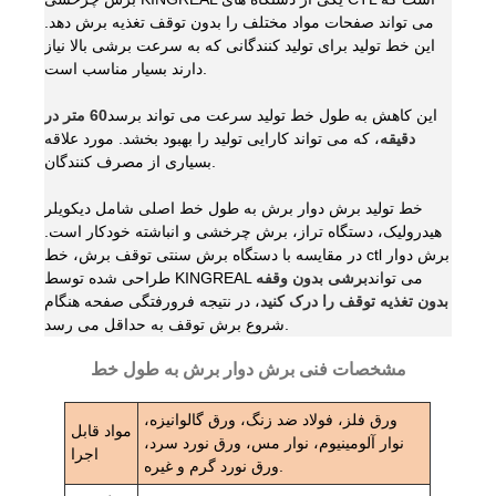
می تواند صفحات مواد مختلف را بدون توقف تغذیه برش دهد.
این خط تولید برای تولید کنندگانی که به سرعت برشی بالا نیاز
دارند بسیار مناسب است.
این کاهش به طول خط تولید سرعت می تواند برسد
60 متر در
دقیقه
، که می تواند کارایی تولید را بهبود بخشد. مورد علاقه
بسیاری از مصرف کنندگان.
خط تولید برش دوار برش به طول خط اصلی شامل دیکویلر
هیدرولیک، دستگاه تراز، برش چرخشی و انباشته خودکار است.
در مقایسه با دستگاه برش سنتی توقف برش، خط ctl برش دوار
طراحی شده توسط KINGREAL می تواند
برشی بدون وقفه
بدون تغذیه توقف را درک کنید
، در نتیجه فرورفتگی صفحه هنگام
شروع برش توقف به حداقل می رسد.
مشخصات فنی برش دوار برش به طول خط
ورق فلز، فولاد ضد زنگ، ورق گالوانیزه،
مواد قابل
نوار آلومینیوم، نوار مس، ورق نورد سرد،
اجرا
ورق نورد گرم و غیره.