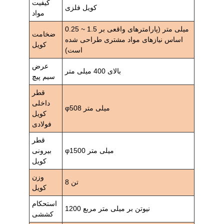
کیفیت
کویل فلزی
مواد
0.25 ~ 1.5 میلی متر (پارامترهای واقعی بر
ضخامت
اساس نیازهای مواد مشتری طراحی شده
کویل
است)
عرض
بالای 400 میلی متر
سیم پیچ
قطر
داخلی
φ508 میلی متر
کویل
فولادی
قطر
φ1500 میلی متر
بیرونی
کویل
وزن
8 تن
کویل
استحکام
1200 نیوتن بر میلی متر مربع
کششی