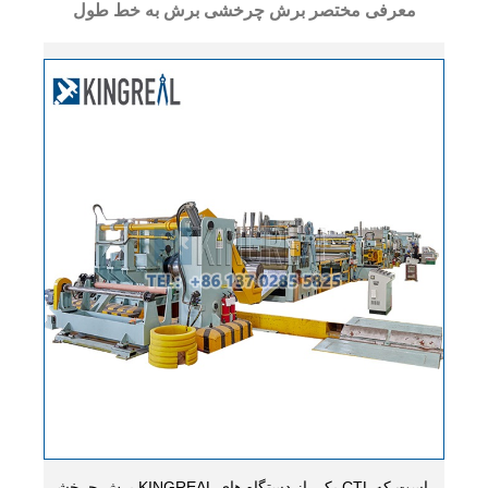
معرفی مختصر برش چرخشی برش به خط طول
برش چرخشی KINGREAL یکی از دستگاه های CTL است که