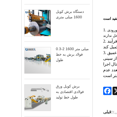
دستگاه برش کویل
1600 میلی متری
1.
ورودی
2. یک گودال عمیق تر امکان چیدمان بهتر حسگرهای اندازه گیری در شیو را فراهم می کند، به طوری که واحد بتواند به طور موثر فرآیند
0.3-2 1600 میلی متر
 عمیق
فولاد برش به خط
از سینی
طول
ال اجرا
عدد عدم
برش کویل ورق
Fa
فولادی اقتصادی به
طول خط تولید
قبلی:
ت؟