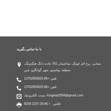
با ما تماس بگیرید
نشانی: برج لای فونگ، ساختمان 761 جاده دانگ فنگدونگ،
منطقه یوکسیو، شهر گوانگژو، چین
تلفن:
+86-13702855825
تلفن:
+86-13702855825
kingreal2004@gmail.com
پست الکترونیک:
فکس: ＋86-20-2237 8259