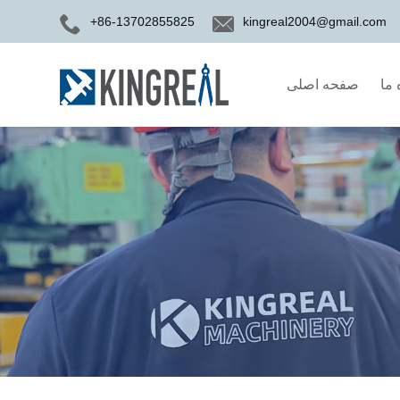
+86-13702855825
kingreal2004@gmail.com
 ما
صفحه اصلی