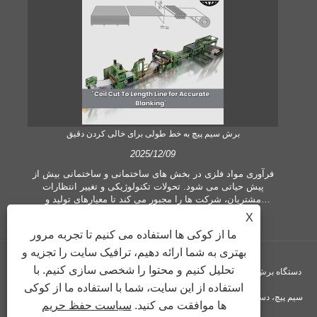
برش سیم پیچ به خط طولی برای خالی کردن دقیق
2025/12/09
 یک
فرآوری مواد فلزی در بخش های ساختمانی و ساختمانی بیش از
 می
پیش حیاتی می شود. تحولات تکنولوژیکی و تغییر انتظارات
ی
مشتریان، شرکت ها را مجبور می کند تا معیارهای تولید و
ده
تقاضاهای کیفیت بیشتری را برآورده کنند. تکنیک‌های مرسوم
X
ت،
پردازش دستی دیگر برای برآوردن نیازهای صنعت معاصر، به‌ویژه
ما از کوکی ها استفاده می کنیم تا تجربه مرور
ا
در جستجوی دقت و کارایی زیاد، کافی نیستند. بنابراین، سیم پیچ
ر
برش به طول خط به عنوان یک تجهیزات پردازش سیم پیچ پدید
بهتری به شما ارائه دهیم، ترافیک سایت را تجزیه و
آمده است.
تحلیل کنیم و محتوا را شخصی سازی کنیم. با
حق چاپ © GUANGZHOU KINGREAL MACHINERY CO., LTD. - دستگاه برش
استفاده از این سایت، شما با استفاده ما از کوکی
سیم پیچ، دستگاه برش سیم پیچ به طول، برش فلز به خط طول - کلیه حقوق محفوظ
ها موافقت می کنید.
سیاست حفظ حریم