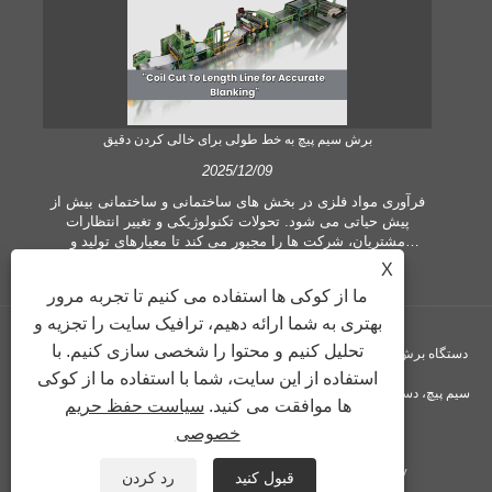
برش سیم پیچ به خط طولی برای خالی کردن دقیق
2025/12/09
 یک
فرآوری مواد فلزی در بخش های ساختمانی و ساختمانی بیش از
 می
پیش حیاتی می شود. تحولات تکنولوژیکی و تغییر انتظارات
ی
مشتریان، شرکت ها را مجبور می کند تا معیارهای تولید و
ده
تقاضاهای کیفیت بیشتری را برآورده کنند. تکنیک‌های مرسوم
X
ت،
پردازش دستی دیگر برای برآوردن نیازهای صنعت معاصر، به‌ویژه
ما از کوکی ها استفاده می کنیم تا تجربه مرور
ا
در جستجوی دقت و کارایی زیاد، کافی نیستند. بنابراین، سیم پیچ
ر
برش به طول خط به عنوان یک تجهیزات پردازش سیم پیچ پدید
بهتری به شما ارائه دهیم، ترافیک سایت را تجزیه و
آمده است.
تحلیل کنیم و محتوا را شخصی سازی کنیم. با
حق چاپ © GUANGZHOU KINGREAL MACHINERY CO., LTD. - دستگاه برش
استفاده از این سایت، شما با استفاده ما از کوکی
سیم پیچ، دستگاه برش سیم پیچ به طول، برش فلز به خط طول - کلیه حقوق محفوظ
ها موافقت می کنید.
سیاست حفظ حریم
خصوصی
است
Privacy Policy
XML
RSS
Sitemap
پیوندها
قبول کنید
رد کردن