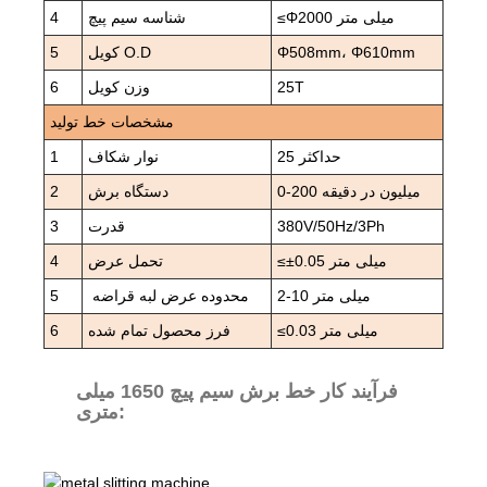
≤Φ2000 میلی متر
شناسه سیم پیچ
4
Φ508mm، Φ610mm
کویل O.D
5
25T
وزن کویل
6
مشخصات خط تولید
25 حداکثر
نوار شکاف
1
0-200 میلیون در دقیقه
دستگاه برش
2
380V/50Hz/3Ph
قدرت
3
≤±0.05 میلی متر
تحمل عرض
4
2-10 میلی متر
محدوده عرض لبه قراضه
5
≤0.03 میلی متر
فرز محصول تمام شده
6
فرآیند کار خط برش سیم پیچ 1650 میلی
متری: