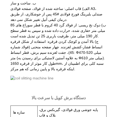
ب. ساخت و ساز
الف) قاب اصلی: ساخته شده از فولاد، صفحه فولادی A3،
صندلی بلبرینگ فورج فولادی #45 پس از جوشکاری، از طریق
درمان کیفی آنیل تغییر شکل نمی دهد.
ب) دوک نخ ریسی: از فولاد گرد 40 کروم با قطر سوراخ های 85
میلی متر حفاری شده، حرارت داده شده و سپس به قطر سطح
کار 190 میلی متر، ظرفیت باربری 25 تن تبدیل شده است.
ج) بالا آمدن و کوچک کردن قرقره: استفاده از شکل قرقره
انبساط فشار-کشش لغزنده. چهار صفحه منحنی (فولاد شماره
45)، جفت لغزنده سیم برش، قطر انبساط: Ф470-520 میلی
متر (به علاوه آستین لاستیکی برای رسیدن به Ф610 میلی متر).
طول کار موثر از قرقره 1650mm، سنبه کلی برای اطمینان از
اینکه قرقره بالا و پایین زمانی که هم مرکز.
دستگاه برش کویل با سرعت بالا
پایه جوشی ورق فولادی، گیربکس برق،
سازه ها
پلاک و قاب