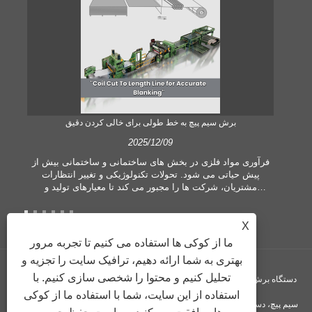
برش سیم پیچ به خط طولی برای خالی کردن دقیق
2025/12/09
 یک
فرآوری مواد فلزی در بخش های ساختمانی و ساختمانی بیش از
 می
پیش حیاتی می شود. تحولات تکنولوژیکی و تغییر انتظارات
ی
مشتریان، شرکت ها را مجبور می کند تا معیارهای تولید و
ده
تقاضاهای کیفیت بیشتری را برآورده کنند. تکنیک‌های مرسوم
ت،
پردازش دستی دیگر برای برآوردن نیازهای صنعت معاصر، به‌ویژه
ا
در جستجوی دقت و کارایی زیاد، کافی نیستند. بنابراین، سیم پیچ
X
ر
برش به طول خط به عنوان یک تجهیزات پردازش سیم پیچ پدید
ما از کوکی ها استفاده می کنیم تا تجربه مرور
آمده است.
بهتری به شما ارائه دهیم، ترافیک سایت را تجزیه و
تحلیل کنیم و محتوا را شخصی سازی کنیم. با
حق چاپ © GUANGZHOU KINGREAL MACHINERY CO., LTD. - دستگاه برش
استفاده از این سایت، شما با استفاده ما از کوکی
سیم پیچ، دستگاه برش سیم پیچ به طول، برش فلز به خط طول - کلیه حقوق محفوظ